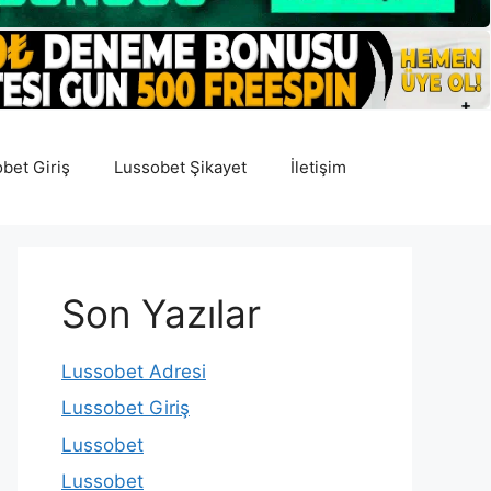
bet Giriş
Lussobet Şikayet
İletişim
Son Yazılar
Lussobet Adresi
Lussobet Giriş
Lussobet
Lussobet