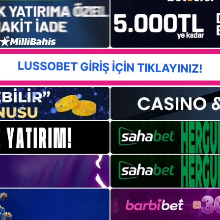
LUSSOBET GİRİŞ İÇİN TIKLAYINIZ!