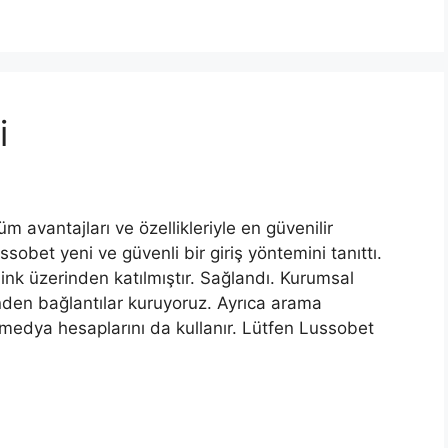
i
 avantajları ve özellikleriyle en güvenilir
ssobet yeni ve güvenli bir giriş yöntemini tanıttı.
 link üzerinden katılmıştır. Sağlandı. Kurumsal
rinden bağlantılar kuruyoruz. Ayrıca arama
l medya hesaplarını da kullanır. Lütfen Lussobet