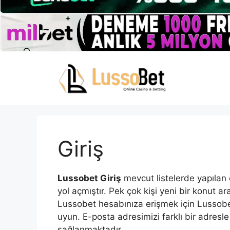
İçeriğe
atla
Giriş
Lussobet Giriş
mevcut listelerde yapılan d
yol açmıştır. Pek çok kişi yeni bir konut a
Lussobet hesabınıza erişmek için Lussobet g
uyun. E-posta adresimizi farklı bir adresl
sağlanmaktadır.