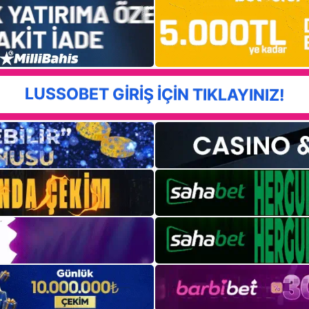
LUSSOBET GİRİŞ İÇİN TIKLAYINIZ!