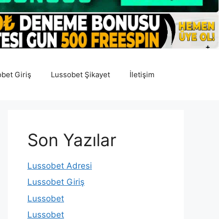
bet Giriş
Lussobet Şikayet
İletişim
Son Yazılar
Lussobet Adresi
Lussobet Giriş
Lussobet
Lussobet