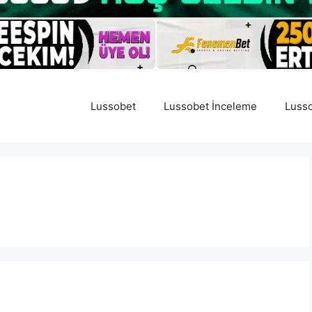
Lussobet
Lussobet İnceleme
Lusso