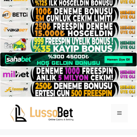
İçeriğe
atla
Menü