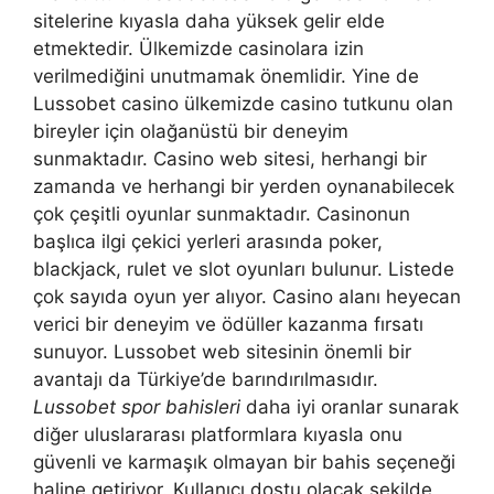
sitelerine kıyasla daha yüksek gelir elde
etmektedir. Ülkemizde casinolara izin
verilmediğini unutmamak önemlidir. Yine de
Lussobet casino ülkemizde casino tutkunu olan
bireyler için olağanüstü bir deneyim
sunmaktadır. Casino web sitesi, herhangi bir
zamanda ve herhangi bir yerden oynanabilecek
çok çeşitli oyunlar sunmaktadır. Casinonun
başlıca ilgi çekici yerleri arasında poker,
blackjack, rulet ve slot oyunları bulunur. Listede
çok sayıda oyun yer alıyor. Casino alanı heyecan
verici bir deneyim ve ödüller kazanma fırsatı
sunuyor. Lussobet web sitesinin önemli bir
avantajı da Türkiye’de barındırılmasıdır.
Lussobet spor bahisleri
daha iyi oranlar sunarak
diğer uluslararası platformlara kıyasla onu
güvenli ve karmaşık olmayan bir bahis seçeneği
haline getiriyor. Kullanıcı dostu olacak şekilde