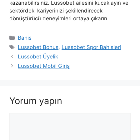
kazanabilirsiniz. Lussobet ailesini kucaklayın ve
sektördeki kariyerinizi şekillendirecek
dönüştürücü deneyimleri ortaya çıkarın.
Kategoriler
Bahis
Etiketler
Lussobet Bonus
,
Lussobet Spor Bahisleri
Lussobet Üyelik
Lussobet Mobil Giriş
Yorum yapın
Yorum