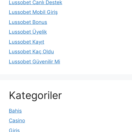
Lussobet Canlı Destek
Lussobet Mobil Giriş
Lussobet Bonus
Lussobet Üyelik
Lussobet Kayıt
Lussobet Kaç Oldu
Lussobet Güvenilir Mi
Kategoriler
Bahis
Casino
Giriş