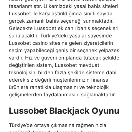
tasarlanmıştır. Ülkemizdeki yasal bahis siteleri
Lussobet ile karşılaştırıldığında sınırlı sayıda
gerçek zamanlı bahis seçeneği sunmaktadır.
Gelecekte Lussobet ek canlı bahis seçenekleri
sunulacaktır. Türkiye’deki yasalar sayesinde
Lussobet casino sitesine gelen ziyaretçilerin
seçim yapabileceği geniş bir seçenek yelpazesi
vardır. Hız ve güveni ön planda tutacak şekilde
değiştirilen sistem, Lussobet mevduat
teknolojisini birden fazla şekilde sisteme dahil
ederek siz değerli müşterilerimizin finansal
ürünlere rahatlıkla ulaşmasını ve teknolojik
gelişmelerden faydalanmasını sağlamaktadır.
Lussobet Blackjack Oyunu
Türkiye’de ortaya çıkmasına rağmen hızla