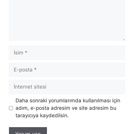
İsim
E-
posta
İnternet
sitesi
Daha sonraki yorumlarımda kullanılması için
adım, e-posta adresim ve site adresim bu
tarayıcıya kaydedilsin.