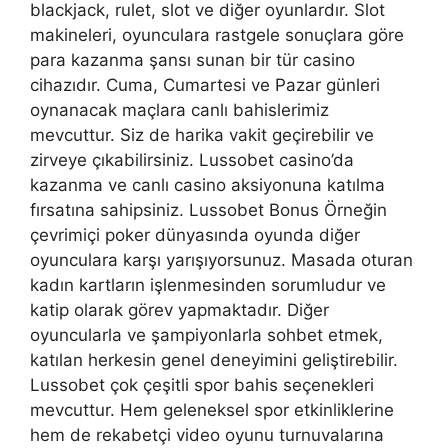
blackjack, rulet, slot ve diğer oyunlardır. Slot
makineleri, oyunculara rastgele sonuçlara göre
para kazanma şansı sunan bir tür casino
cihazıdır. Cuma, Cumartesi ve Pazar günleri
oynanacak maçlara canlı bahislerimiz
mevcuttur. Siz de harika vakit geçirebilir ve
zirveye çıkabilirsiniz. Lussobet casino’da
kazanma ve canlı casino aksiyonuna katılma
fırsatına sahipsiniz. Lussobet Bonus Örneğin
çevrimiçi poker dünyasında oyunda diğer
oyunculara karşı yarışıyorsunuz. Masada oturan
kadın kartların işlenmesinden sorumludur ve
katip olarak görev yapmaktadır. Diğer
oyuncularla ve şampiyonlarla sohbet etmek,
katılan herkesin genel deneyimini geliştirebilir.
Lussobet çok çeşitli spor bahis seçenekleri
mevcuttur. Hem geleneksel spor etkinliklerine
hem de rekabetçi video oyunu turnuvalarına