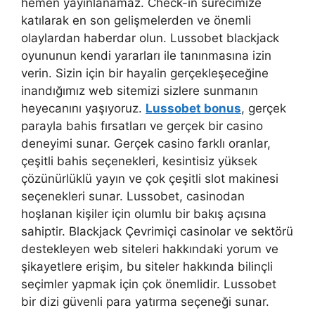
hemen yayınlanamaz. Check-in sürecimize
katılarak en son gelişmelerden ve önemli
olaylardan haberdar olun. Lussobet blackjack
oyununun kendi yararları ile tanınmasına izin
verin. Sizin için bir hayalin gerçekleşeceğine
inandığımız web sitemizi sizlere sunmanın
heyecanını yaşıyoruz.
Lussobet bonus
, gerçek
parayla bahis fırsatları ve gerçek bir casino
deneyimi sunar. Gerçek casino farklı oranlar,
çeşitli bahis seçenekleri, kesintisiz yüksek
çözünürlüklü yayın ve çok çeşitli slot makinesi
seçenekleri sunar. Lussobet, casinodan
hoşlanan kişiler için olumlu bir bakış açısına
sahiptir. Blackjack Çevrimiçi casinolar ve sektörü
destekleyen web siteleri hakkındaki yorum ve
şikayetlere erişim, bu siteler hakkında bilinçli
seçimler yapmak için çok önemlidir. Lussobet
bir dizi güvenli para yatırma seçeneği sunar.