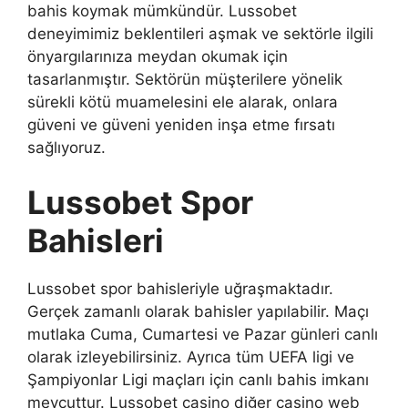
bahis koymak mümkündür. Lussobet
deneyimimiz beklentileri aşmak ve sektörle ilgili
önyargılarınıza meydan okumak için
tasarlanmıştır. Sektörün müşterilere yönelik
sürekli kötü muamelesini ele alarak, onlara
güveni ve güveni yeniden inşa etme fırsatı
sağlıyoruz.
Lussobet Spor
Bahisleri
Lussobet spor bahisleriyle uğraşmaktadır.
Gerçek zamanlı olarak bahisler yapılabilir. Maçı
mutlaka Cuma, Cumartesi ve Pazar günleri canlı
olarak izleyebilirsiniz. Ayrıca tüm UEFA ligi ve
Şampiyonlar Ligi maçları için canlı bahis imkanı
mevcuttur. Lussobet casino diğer casino web