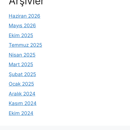
Arşivler
Haziran 2026
Mayıs 2026
Ekim 2025
Temmuz 2025
Nisan 2025
Mart 2025
Şubat 2025
Ocak 2025
Aralık 2024
Kasım 2024
Ekim 2024