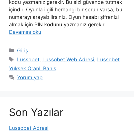
kodu yazmanız gerekir. Bu sizi güvende tutmak
içindir. Oyunla ilgili herhangi bir sorun varsa, bu
numarayı arayabilirsiniz. Oyun hesabı şifrenizi
almak için PIN kodunu yazmanız gerekir. …
Devamını oku
Kategoriler
Giriş
Etiketler
Lussobet
,
Lussobet Web Adresi
,
Lussobet
Yüksek Oranlı Bahis
Yorum yap
Son Yazılar
Lussobet Adresi