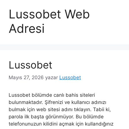
Lussobet Web
Adresi
Lussobet
Mayıs 27, 2026
yazar
Lussobet
Lussobet bölümde canlı bahis siteleri
bulunmaktadır. Şifrenizi ve kullanıcı adınızı
bulmak için web sitesi adını tıklayın. Tabii ki,
parola ilk başta görünmüyor. Bu bölümde
telefonunuzun kilidini açmak için kullandığınız