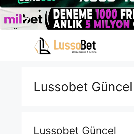
İçeriğe
atla
Lussobet Güncel
Lussobet Güncel