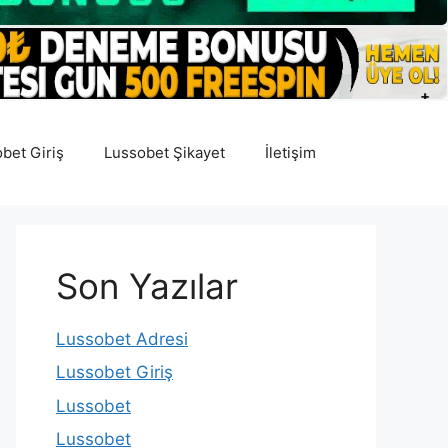
bet Giriş
Lussobet Şikayet
İletişim
Son Yazılar
Lussobet Adresi
Lussobet Giriş
Lussobet
Lussobet