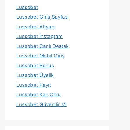
Lussobet
Lussobet Giriş Sayfası
Lussobet Altyapı
Lussobet İnstagram
Lussobet Canlı Destek
Lussobet Mobil Giriş
Lussobet Bonus
Lussobet Üyelik
Lussobet Kayıt
Lussobet Kaç Oldu
Lussobet Güvenilir Mi