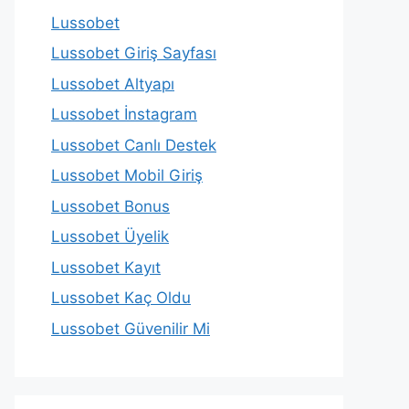
Lussobet
Lussobet Giriş Sayfası
Lussobet Altyapı
Lussobet İnstagram
Lussobet Canlı Destek
Lussobet Mobil Giriş
Lussobet Bonus
Lussobet Üyelik
Lussobet Kayıt
Lussobet Kaç Oldu
Lussobet Güvenilir Mi