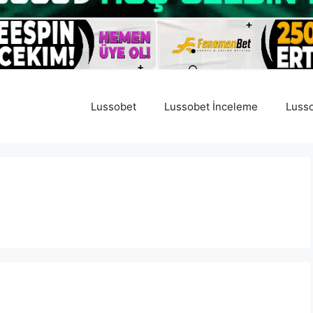
Lussobet
Lussobet İnceleme
Lusso