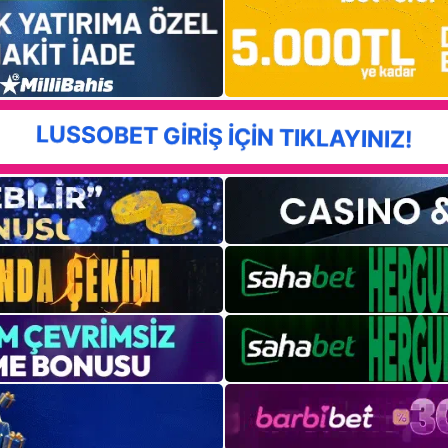
LUSSOBET GİRİŞ İÇİN TIKLAYINIZ!