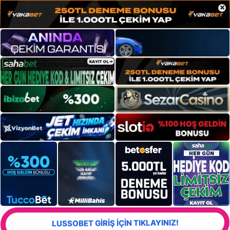
×
LUSSOBET GİRİŞ İÇİN TIKLAYINIZ!