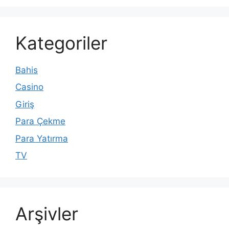
Kategoriler
Bahis
Casino
Giriş
Para Çekme
Para Yatırma
TV
Arşivler