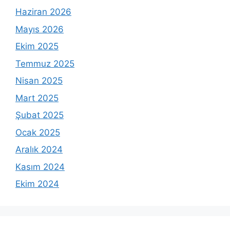
Haziran 2026
Mayıs 2026
Ekim 2025
Temmuz 2025
Nisan 2025
Mart 2025
Şubat 2025
Ocak 2025
Aralık 2024
Kasım 2024
Ekim 2024