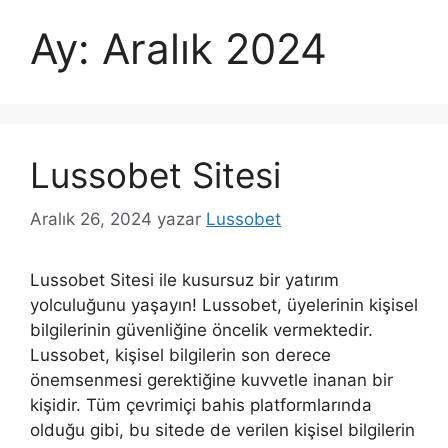
Ay:
Aralık 2024
Lussobet Sitesi
Aralık 26, 2024
yazar
Lussobet
Lussobet Sitesi ile kusursuz bir yatırım
yolculuğunu yaşayın! Lussobet, üyelerinin kişisel
bilgilerinin güvenliğine öncelik vermektedir.
Lussobet, kişisel bilgilerin son derece
önemsenmesi gerektiğine kuvvetle inanan bir
kişidir. Tüm çevrimiçi bahis platformlarında
olduğu gibi, bu sitede de verilen kişisel bilgilerin