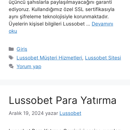
üçüncü şahıslarla paylaşılmayacağını garanti
ediyoruz. Kullandığımız özel SSL sertifikasıyla
aynı şifreleme teknolojisiyle korunmaktadır.
Üyelerin kişisel bilgileri Lussobet …
Devamını
oku
Kategoriler
Giriş
Etiketler
Lussobet Müşteri Hizmetleri
,
Lussobet Sitesi
Yorum yap
Lussobet Para Yatırma
Aralık 19, 2024
yazar
Lussobet