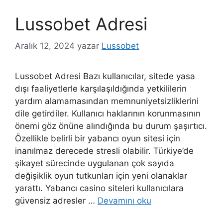
Lussobet Adresi
Aralık 12, 2024
yazar
Lussobet
Lussobet Adresi Bazı kullanıcılar, sitede yasa
dışı faaliyetlerle karşılaşıldığında yetkililerin
yardım alamamasından memnuniyetsizliklerini
dile getirdiler. Kullanıcı haklarının korunmasının
önemi göz önüne alındığında bu durum şaşırtıcı.
Özellikle belirli bir yabancı oyun sitesi için
inanılmaz derecede stresli olabilir. Türkiye’de
şikayet sürecinde uygulanan çok sayıda
değişiklik oyun tutkunları için yeni olanaklar
yarattı. Yabancı casino siteleri kullanıcılara
güvensiz adresler …
Devamını oku