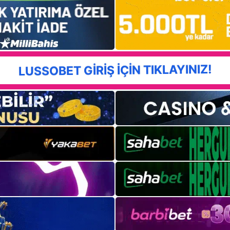
LUSSOBET GİRİŞ İÇİN TIKLAYINIZ!