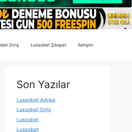
bet Giriş
Lussobet Şikayet
İletişim
Son Yazılar
Lussobet Adresi
Lussobet Giriş
Lussobet
Lussobet