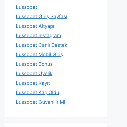
Lussobet
Lussobet Giriş Sayfası
Lussobet Altyapı
Lussobet İnstagram
Lussobet Canlı Destek
Lussobet Mobil Giriş
Lussobet Bonus
Lussobet Üyelik
Lussobet Kayıt
Lussobet Kaç Oldu
Lussobet Güvenilir Mi