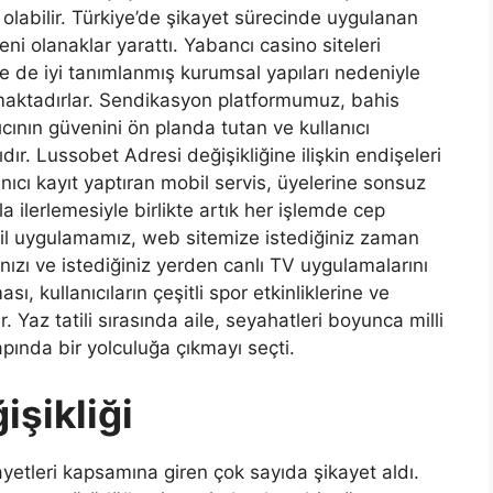
 olabilir. Türkiye’de şikayet sürecinde uygulanan
eni olanaklar yarattı. Yabancı casino siteleri
se de iyi tanımlanmış kurumsal yapıları nedeniyle
maktadırlar. Sendikasyon platformumuz, bahis
ıcının güvenini ön planda tutan ve kullanıcı
ıdır. Lussobet Adresi değişikliğine ilişkin endişeleri
anıcı kayıt yaptıran mobil servis, üyelerine sonsuz
a ilerlemesiyle birlikte artık her işlemde cep
Mobil uygulamamız, web sitemize istediğiniz zaman
ızı ve istediğiniz yerden canlı TV uygulamalarını
, kullanıcıların çeşitli spor etkinliklerine ve
Yaz tatili sırasında aile, seyahatleri boyunca milli
çapında bir yolculuğa çıkmayı seçti.
şikliği
ayetleri kapsamına giren çok sayıda şikayet aldı.