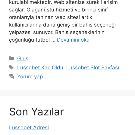
kurulabilmektedir. Web sitenize sürekli erişim
sağlar. Olağanüstü hizmeti ve birinci sınıf
oranlarıyla tanınan web sitesi artık
kullanıcılarına daha geniş bir bahis seçeneği
yelpazesi sunuyor. Bahis seçeneklerinin
çoğunluğu futbol …
Devamını oku
Kategoriler
Giriş
Etiketler
Lussobet Kaç Oldu
,
Lussobet Slot Sayfası
Yorum yap
Son Yazılar
Lussobet Adresi