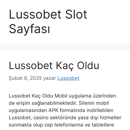
Lussobet Slot
Sayfası
Lussobet Kaç Oldu
Şubat 6, 2025
yazar
Lussobet
Lussobet Kaç Oldu Mobil uygulama üzerinden
de erişim sağlanabilmektedir. Sitenin mobil
uygulamasından APK formatında indirilebilen
Lussobet, casino sektöründe yasa dışı hizmetler
sunmakta olup cep telefonlarına ve tabletlere