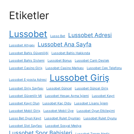
Etiketler
Lussobet
Lussobet Adresi
Lusso Bet
Lussobet Ana Sayfa
Lussobet Altyapı
Lussobet Bahis Güveniliği
Lussobet Bahis Hakkında
Lussobet Bahis Sistemi
Lussobet Bonus
Lussobet Canlı Destek
Lussobet Casino Giriş
Lussobet Casino Markası
Lussobet Cep Telefonu
Lussobet Giriş
Lussobet E-posta Adresi
Lussobet Giriş Sayfası
Lussobet Güncel
Lussobet Güncel Giriş
Lussobet Güvenilir Mi
Lussobet Hesap Açma İşlemi
Lussobet Kayıt
Lussobet Kayıt Olun
Lussobet Kaç Oldu
Lussobet Lisans İşlem
Lussobet Mobil Giriş
Lussobet Mobil Üye
Lussobet Oyun Etkileşimi
Lusso Bet Oyun Kayıt
Lussobet Rulet Oyunları
Lussobet Rulet Oyunu
Lussobet Slot Sayfası
Lussobet Sosyal Medya
Lussobet Spor Bahisleri
Lussobet Tanımı Nedir