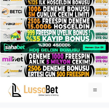
İçeriğe
atla
Menü