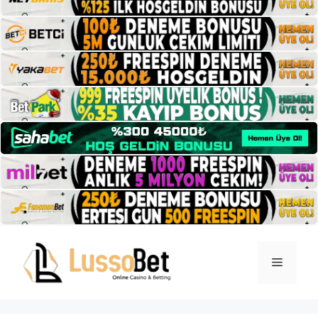
İçeriğe
atla
Menü