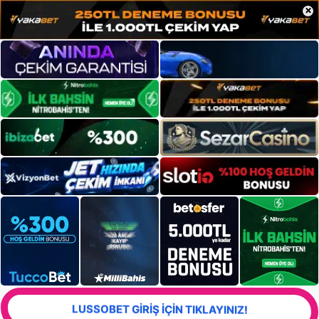
×
LUSSOBET GİRİŞ İÇİN TIKLAYINIZ!