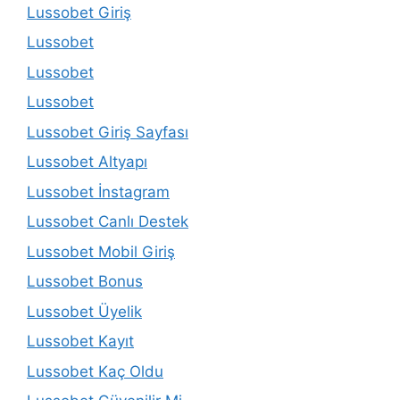
Lussobet Giriş
Lussobet
Lussobet
Lussobet
Lussobet Giriş Sayfası
Lussobet Altyapı
Lussobet İnstagram
Lussobet Canlı Destek
Lussobet Mobil Giriş
Lussobet Bonus
Lussobet Üyelik
Lussobet Kayıt
Lussobet Kaç Oldu