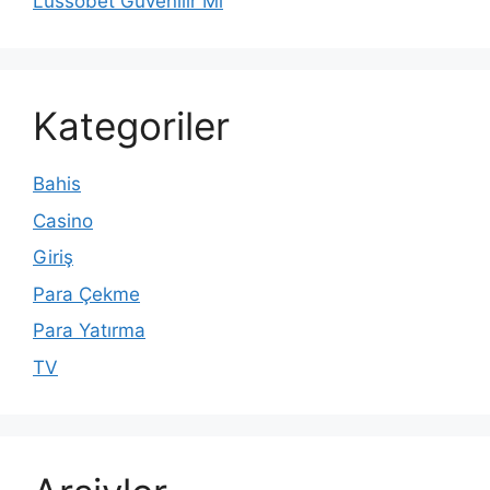
Lussobet Güvenilir Mi
Kategoriler
Bahis
Casino
Giriş
Para Çekme
Para Yatırma
TV