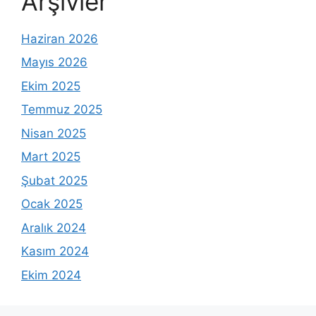
Arşivler
Haziran 2026
Mayıs 2026
Ekim 2025
Temmuz 2025
Nisan 2025
Mart 2025
Şubat 2025
Ocak 2025
Aralık 2024
Kasım 2024
Ekim 2024