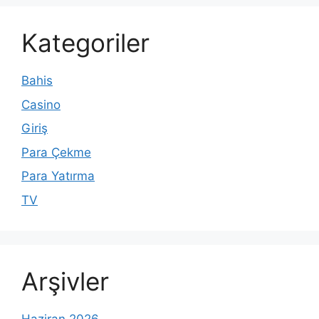
Kategoriler
Bahis
Casino
Giriş
Para Çekme
Para Yatırma
TV
Arşivler
Haziran 2026