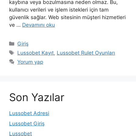
kaybına veya bozulmasına neden olmaz. Bu,
kullanıcı verileri ve işlem istekleri için tam
güvenlik sağlar. Web sitesinin müşteri hizmetleri
ve …
Devamını oku
Kategoriler
Giriş
Etiketler
Lussobet Kayıt
,
Lussobet Rulet Oyunları
Yorum yap
Son Yazılar
Lussobet Adresi
Lussobet Giriş
Lussobet