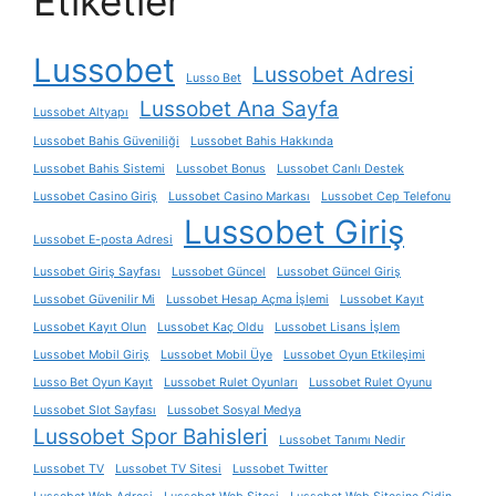
Etiketler
Lussobet
Lussobet Adresi
Lusso Bet
Lussobet Ana Sayfa
Lussobet Altyapı
Lussobet Bahis Güveniliği
Lussobet Bahis Hakkında
Lussobet Bahis Sistemi
Lussobet Bonus
Lussobet Canlı Destek
Lussobet Casino Giriş
Lussobet Casino Markası
Lussobet Cep Telefonu
Lussobet Giriş
Lussobet E-posta Adresi
Lussobet Giriş Sayfası
Lussobet Güncel
Lussobet Güncel Giriş
Lussobet Güvenilir Mi
Lussobet Hesap Açma İşlemi
Lussobet Kayıt
Lussobet Kayıt Olun
Lussobet Kaç Oldu
Lussobet Lisans İşlem
Lussobet Mobil Giriş
Lussobet Mobil Üye
Lussobet Oyun Etkileşimi
Lusso Bet Oyun Kayıt
Lussobet Rulet Oyunları
Lussobet Rulet Oyunu
Lussobet Slot Sayfası
Lussobet Sosyal Medya
Lussobet Spor Bahisleri
Lussobet Tanımı Nedir
Lussobet TV
Lussobet TV Sitesi
Lussobet Twitter