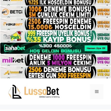
İçeriğe
atla
Menü