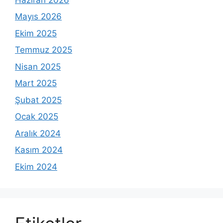
Mayıs 2026
Ekim 2025
Temmuz 2025
Nisan 2025
Mart 2025
Şubat 2025
Ocak 2025
Aralık 2024
Kasım 2024
Ekim 2024