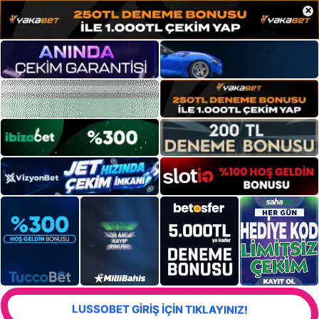
×
LUSSOBET GİRİŞ İÇİN TIKLAYINIZ!