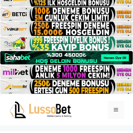
İçeriğe
atla
Menü