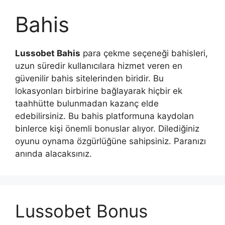
Bahis
Lussobet Bahis
para çekme seçeneği bahisleri,
uzun süredir kullanıcılara hizmet veren en
güvenilir bahis sitelerinden biridir. Bu
lokasyonları birbirine bağlayarak hiçbir ek
taahhütte bulunmadan kazanç elde
edebilirsiniz. Bu bahis platformuna kaydolan
binlerce kişi önemli bonuslar alıyor. Dilediğiniz
oyunu oynama özgürlüğüne sahipsiniz. Paranızı
anında alacaksınız.
Lussobet Bonus