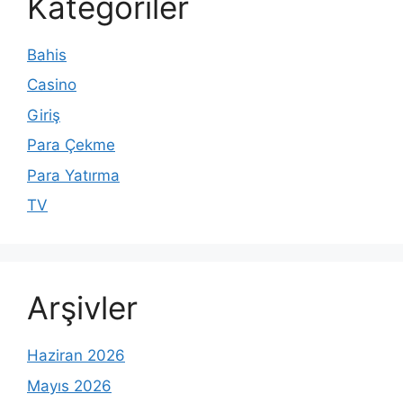
Kategoriler
Bahis
Casino
Giriş
Para Çekme
Para Yatırma
TV
Arşivler
Haziran 2026
Mayıs 2026