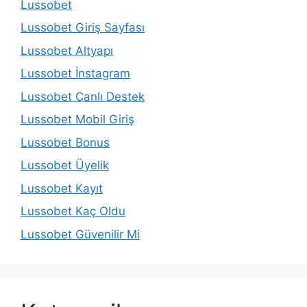
Lussobet
Lussobet Giriş Sayfası
Lussobet Altyapı
Lussobet İnstagram
Lussobet Canlı Destek
Lussobet Mobil Giriş
Lussobet Bonus
Lussobet Üyelik
Lussobet Kayıt
Lussobet Kaç Oldu
Lussobet Güvenilir Mi