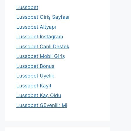
Lussobet
Lussobet Giriş Sayfası
Lussobet Altyapı
Lussobet İnstagram
Lussobet Canlı Destek
Lussobet Mobil Giriş
Lussobet Bonus
Lussobet Üyelik
Lussobet Kayıt
Lussobet Kaç Oldu
Lussobet Güvenilir Mi