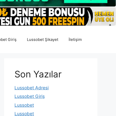
bet Giriş
Lussobet Şikayet
İletişim
Son Yazılar
Lussobet Adresi
Lussobet Giriş
Lussobet
Lussobet