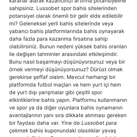
kararlar alarak kazancınızı artırma potansiyeline
sahipsiniz. Lussobet spor bahis sitelerinden
potansiyel olarak önemli bir gelir elde edilebilir
mi? Geleneksel yerli bahis sitelerinde veya
yabancı bahis platformlarında bahis oynayarak
daha fazla para kazanma fırsatına sahip
olabilirsiniz. Bunun nedeni yüksek bahis oranları
ile değişen tahminler arasındaki etkileşimdir.
Bunu nasıl başarmayı düşünüyorsunuz veya bir
örnek vermeyi düşünüyorsunuz? Dürüst olmak
gerekirse şeffaf olalım. Mevcut herhangi bir
platformda futbol maçları ve hem yurt içi hem
de yurt dışı yarışmalar gibi çeşitli spor
etkinliklerine bahis yapın. Platformu kullanmanın
ve spor ya da diğer oyunlara bahis oynamanın
avantajlarının yanı sıra dikkate alınması gereken
bir faydası daha var. Yine de
Lussobet para
çekmek
bahis kuponundaki olasılıklar yavaş