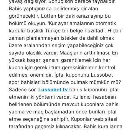
yavaş değişiyor. Sonuç son derece faydalıdır.
Bahis yaptığınızda belirlenmiş bir alan
görünecektir. Lütfen bir dakikanızı ayırıp bu
bölümü okuyun. ‘Kur ayarlamalarının otomatik
kabulü’ başlıklı Türkçe bir belge hazırladı. Hiçbir
zaman planlanmayan istekler de dahil olmak
üzere aralarından seçim yapabileceğiniz çok
sayıda olasılık vardır. Maaşların arttırılması. En
yüksek başarı şansını garantilemek için her
kupon için gerekli tüm gereksinimlerin kontrol
edilmesi önemlidir. İptal kuponunu Lussobet
spor bahisleri bölümünde bulmak mümkün mü?
Sadece sor.
Lussobet tv
bahis kuponunu iptal
etmenin iki yöntemi vardır. Kullanıcı hesabının
belirlenen bölümünde mevcut kuponlara bahis
yapma ve maç başlamadan önce bunları iptal
etme seçeneğine sahiptir. Kuponlar web sitesi
tarafından geçersiz kılınacaktır. Bahis kurallarına