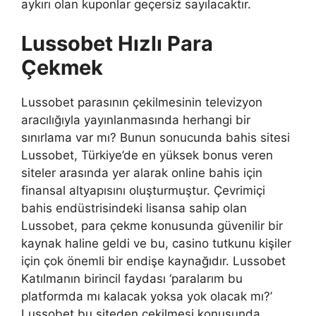
aykırı olan kuponlar geçersiz sayılacaktır.
Lussobet Hızlı Para
Çekmek
Lussobet parasının çekilmesinin televizyon
aracılığıyla yayınlanmasında herhangi bir
sınırlama var mı? Bunun sonucunda bahis sitesi
Lussobet, Türkiye’de en yüksek bonus veren
siteler arasında yer alarak online bahis için
finansal altyapısını oluşturmuştur. Çevrimiçi
bahis endüstrisindeki lisansa sahip olan
Lussobet, para çekme konusunda güvenilir bir
kaynak haline geldi ve bu, casino tutkunu kişiler
için çok önemli bir endişe kaynağıdır. Lussobet
Katılmanın birincil faydası ‘paralarım bu
platformda mı kalacak yoksa yok olacak mı?’
Lussobet bu siteden çekilmesi konusunda