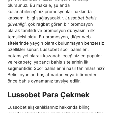
olursunuz. Bu makale, şu anda
kullanabileceğiniz promosyonlar hakkında
kapsamlı bilgi sağlayacaktır.
Lussobet bahis
güvenliği
, çok rağbet gören bir promosyon
olarak tanıtıldı ve promosyon dünyasının ilk
temsilcisi oldu. Bu promosyon, diğer web
sitelerinde yaygın olarak bulunmayan benzersiz
özellikler sunar. Lussobet spor bahisleri,
potansiyel olarak kazanabileceğiniz en popüler
ve rekabetçi yabancı bahis sitelerinin ilk
segmentidir. Spor bahislerini nasıl tanımlarsınız?
Belirli oyunları başlatmadan veya bitirmeden
önce bahis oynamanız tavsiye edilir.
Lussobet Para Çekmek
Lussobet alışkanlıklarınız hakkında bilinçli