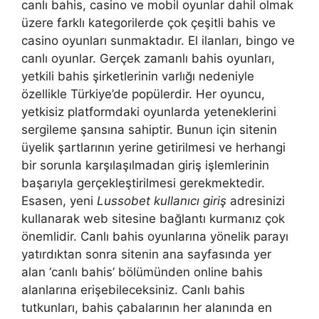
canlı bahis, casino ve mobil oyunlar dahil olmak
üzere farklı kategorilerde çok çeşitli bahis ve
casino oyunları sunmaktadır. El ilanları, bingo ve
canlı oyunlar. Gerçek zamanlı bahis oyunları,
yetkili bahis şirketlerinin varlığı nedeniyle
özellikle Türkiye’de popülerdir. Her oyuncu,
yetkisiz platformdaki oyunlarda yeteneklerini
sergileme şansına sahiptir. Bunun için sitenin
üyelik şartlarının yerine getirilmesi ve herhangi
bir sorunla karşılaşılmadan giriş işlemlerinin
başarıyla gerçekleştirilmesi gerekmektedir.
Esasen, yeni
Lussobet kullanıcı giriş
adresinizi
kullanarak web sitesine bağlantı kurmanız çok
önemlidir. Canlı bahis oyunlarına yönelik parayı
yatırdıktan sonra sitenin ana sayfasında yer
alan ‘canlı bahis’ bölümünden online bahis
alanlarına erişebileceksiniz. Canlı bahis
tutkunları, bahis çabalarının her alanında en