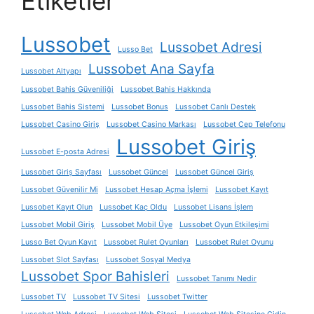
Etiketler
Lussobet
Lussobet Adresi
Lusso Bet
Lussobet Ana Sayfa
Lussobet Altyapı
Lussobet Bahis Güveniliği
Lussobet Bahis Hakkında
Lussobet Bahis Sistemi
Lussobet Bonus
Lussobet Canlı Destek
Lussobet Casino Giriş
Lussobet Casino Markası
Lussobet Cep Telefonu
Lussobet Giriş
Lussobet E-posta Adresi
Lussobet Giriş Sayfası
Lussobet Güncel
Lussobet Güncel Giriş
Lussobet Güvenilir Mi
Lussobet Hesap Açma İşlemi
Lussobet Kayıt
Lussobet Kayıt Olun
Lussobet Kaç Oldu
Lussobet Lisans İşlem
Lussobet Mobil Giriş
Lussobet Mobil Üye
Lussobet Oyun Etkileşimi
Lusso Bet Oyun Kayıt
Lussobet Rulet Oyunları
Lussobet Rulet Oyunu
Lussobet Slot Sayfası
Lussobet Sosyal Medya
Lussobet Spor Bahisleri
Lussobet Tanımı Nedir
Lussobet TV
Lussobet TV Sitesi
Lussobet Twitter