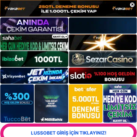
×
LUSSOBET GİRİŞ İÇİN TIKLAYINIZ!