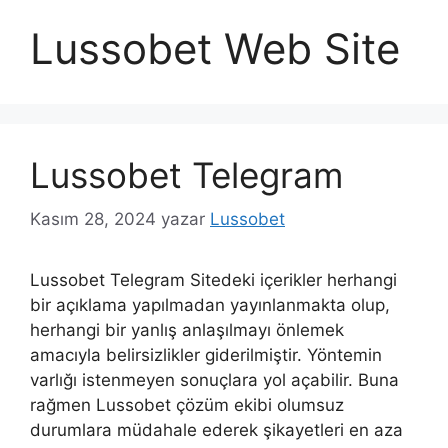
Lussobet Web Site
Lussobet Telegram
Kasım 28, 2024
yazar
Lussobet
Lussobet Telegram Sitedeki içerikler herhangi
bir açıklama yapılmadan yayınlanmakta olup,
herhangi bir yanlış anlaşılmayı önlemek
amacıyla belirsizlikler giderilmiştir. Yöntemin
varlığı istenmeyen sonuçlara yol açabilir. Buna
rağmen Lussobet çözüm ekibi olumsuz
durumlara müdahale ederek şikayetleri en aza