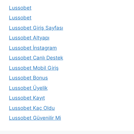
Lussobet
Lussobet
Lussobet Giriş Sayfası
Lussobet Altyapı
Lussobet İnstagram
Lussobet Canlı Destek
Lussobet Mobil Giriş
Lussobet Bonus
Lussobet Üyelik
Lussobet Kayıt
Lussobet Kaç Oldu
Lussobet Güvenilir Mi