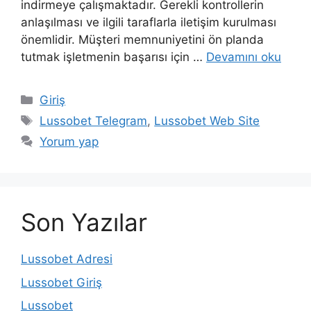
indirmeye çalışmaktadır. Gerekli kontrollerin
anlaşılması ve ilgili taraflarla iletişim kurulması
önemlidir. Müşteri memnuniyetini ön planda
tutmak işletmenin başarısı için …
Devamını oku
Kategoriler
Giriş
Etiketler
Lussobet Telegram
,
Lussobet Web Site
Yorum yap
Son Yazılar
Lussobet Adresi
Lussobet Giriş
Lussobet