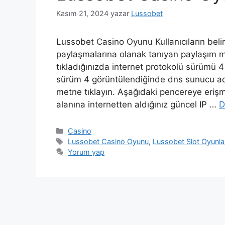
Kasım 21, 2024
yazar
Lussobet
Lussobet Casino Oyunu Kullanıcıların belir
paylaşmalarına olanak tanıyan paylaşım me
tıkladığınızda internet protokolü sürümü 4 
sürüm 4 görüntülendiğinde dns sunucu adr
metne tıklayın. Aşağıdaki pencereye erişme
alanına internetten aldığınız güncel IP …
D
Kategoriler
Casino
Etiketler
Lussobet Casino Oyunu
,
Lussobet Slot Oyunla
Yorum yap