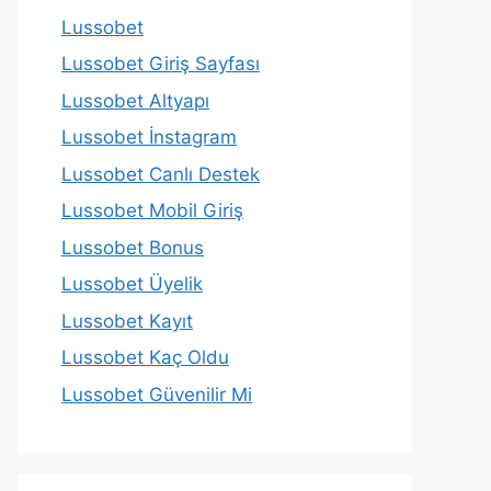
Lussobet
Lussobet Giriş Sayfası
Lussobet Altyapı
Lussobet İnstagram
Lussobet Canlı Destek
Lussobet Mobil Giriş
Lussobet Bonus
Lussobet Üyelik
Lussobet Kayıt
Lussobet Kaç Oldu
Lussobet Güvenilir Mi