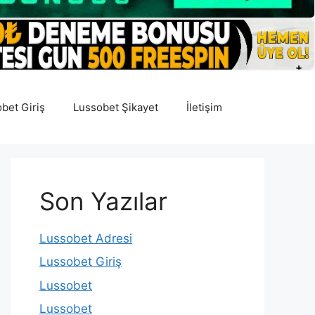
bet Giriş
Lussobet Şikayet
İletişim
Son Yazılar
Lussobet Adresi
Lussobet Giriş
Lussobet
Lussobet